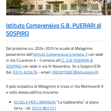
Istituto Comprensivo G.B. PUERARI di
SOSPIRO
Dal prossimo a.s. 2024-2025 le scuole di Malagnino
passeranno dall'
Istituto Comprensivo Cremona 3
con sede
in Via S.Lorenzo 4 - Cremona all'
I.C. G.B. PUERARI di
SOSPIRO
con sede in via IV Novembre, 34 a Sospiro (CR)
(tel.
0372-623476
- email:
CRIC81500C@istruzione.it
)
Il polo scolastico di Malagnino si trova in Via Monteverdi 9
e nello stesso edificio troviamo:
SCUOLA PER L'INFANZIA
“La Gabbianella”, al piano
terra - tel.
0372-807721