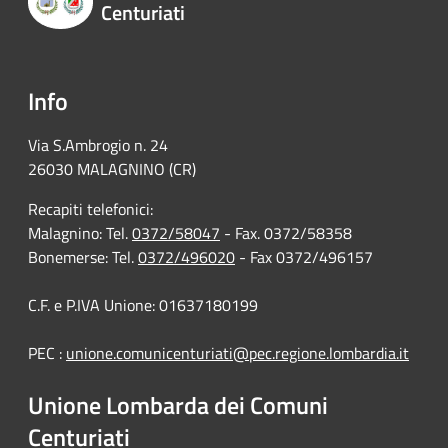
Centuriati
Info
Via S.Ambrogio n. 24
26030 MALAGNINO (CR)
Recapiti telefonici:
Malagnino: Tel.
0372/58047
- Fax. 0372/58358
Bonemerse: Tel.
0372/496020
- Fax 0372/496157
C.F. e P.IVA Unione: 01637180199
PEC :
unione.comunicenturiati@pec.regione.lombardia.it
Unione Lombarda dei Comuni
Centuriati