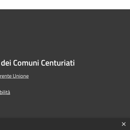
dei Comuni Centuriati
arente Unione
ilità
×