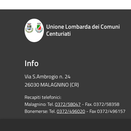
Unione Lombarda dei Comuni
Centuriati
Info
Via S.Ambrogio n. 24
26030 MALAGNINO (CR)
Recapiti telefonici:
Malagnino: Tel.
0372/58047
- Fax. 0372/58358
Bonemerse: Tel.
0372/496020
- Fax 0372/496157
C.F. e P.IVA Unione: 01637180199