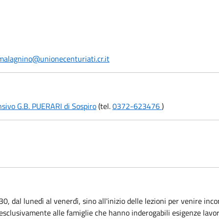
i.malagnino@unionecenturiati.cr.it
nsivo G.B. PUERARI di Sospiro
(tel.
0372-623476
)
0, dal lunedì al venerdì, sino all'inizio delle lezioni per venire inco
to esclusivamente alle famiglie che hanno inderogabili esigenze lavo