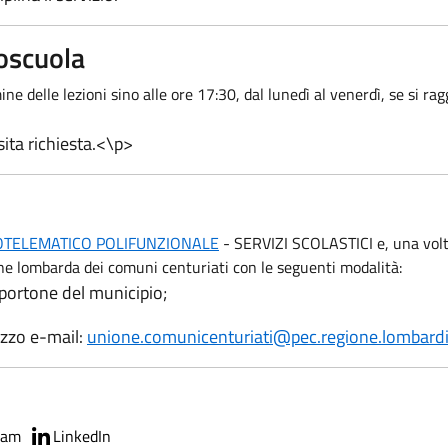
poscuola
mine delle lezioni sino alle ore 17:30, dal lunedì al venerdì, se si
ita richiesta.<\p>
TELEMATICO POLIFUNZIONALE
- SERVIZI SCOLASTICI e, una volta
ione lombarda dei comuni centuriati con le seguenti modalità:
 portone del municipio;
izzo e-mail:
unione.comunicenturiati@pec.regione.lombardia
ram
LinkedIn