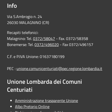
Info
Via S.Ambrogio n. 24
26030 MALAGNINO (CR)
Recapiti telefonici:
Malagnino: Tel.
0372/58047
- Fax. 0372/58358
Bonemerse: Tel.
0372/496020
- Fax 0372/496157
C.F. e P.IVA Unione: 01637180199
PEC :
unione.comunicenturiati@pec.regione.lombardia.it
Unione Lombarda dei Comuni
Centuriati
Amministrazione trasparente Unione
Albo Pretorio Online