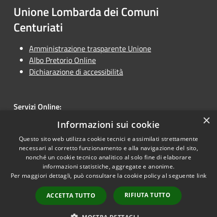
Unione Lombarda dei Comuni
Centuriati
Amministrazione trasparente Unione
Albo Pretorio Online
Dichiarazione di accessibilità
Servizi Online:
×
Unione Online
Informazioni sui cookie
Questo sito web utilizza cookie tecnici e assimilati strettamente
necessari al corretto funzionamento e alla navigazione del sito,
nonché un cookie tecnico analitico al solo fine di elaborare
informazioni statistiche, aggregate e anonime.
RSS
Copyright © 2026 • Unione
Per maggiori dettagli, può consultare la cookie policy al seguente
link
Accessibilità
Lombarda dei Comuni
Privacy
Centuriati • Powered by
RIFIUTA TUTTO
ACCETTA TUTTO
Cookie
Municipium
Accesso
•
Mappa del sito
redazione