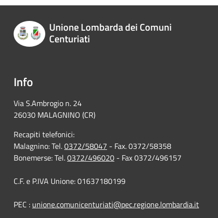
Unione Lombarda dei Comuni
Centuriati
Info
Via S.Ambrogio n. 24
26030 MALAGNINO (CR)
Recapiti telefonici:
Malagnino: Tel.
0372/58047
- Fax. 0372/58358
Bonemerse: Tel.
0372/496020
- Fax 0372/496157
C.F. e P.IVA Unione: 01637180199
PEC :
unione.comunicenturiati@pec.regione.lombardia.it