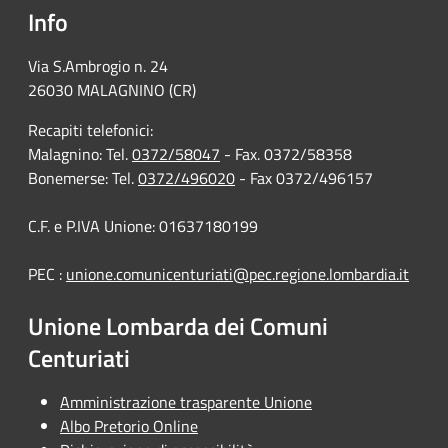
Info
Via S.Ambrogio n. 24
26030 MALAGNINO (CR)
Recapiti telefonici:
Malagnino: Tel.
0372/58047
- Fax. 0372/58358
Bonemerse: Tel.
0372/496020
- Fax 0372/496157
C.F. e P.IVA Unione: 01637180199
PEC :
unione.comunicenturiati@pec.regione.lombardia.it
Unione Lombarda dei Comuni
Centuriati
Amministrazione trasparente Unione
Albo Pretorio Online