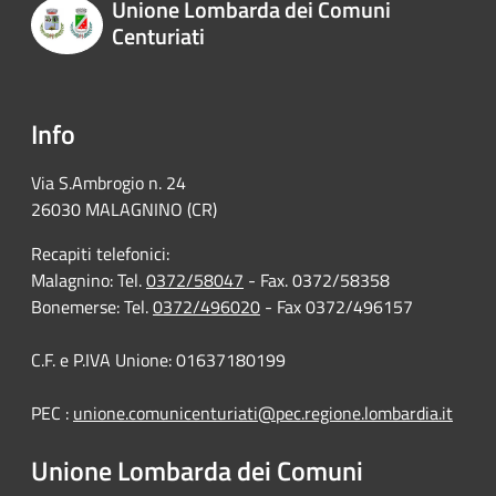
Unione Lombarda dei Comuni
Centuriati
Info
Via S.Ambrogio n. 24
26030 MALAGNINO (CR)
Recapiti telefonici:
Malagnino: Tel.
0372/58047
- Fax. 0372/58358
Bonemerse: Tel.
0372/496020
- Fax 0372/496157
C.F. e P.IVA Unione: 01637180199
PEC :
unione.comunicenturiati@pec.regione.lombardia.it
Unione Lombarda dei Comuni