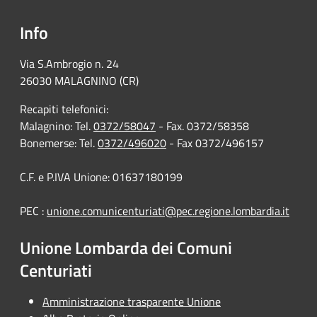
Info
Via S.Ambrogio n. 24
26030 MALAGNINO (CR)
Recapiti telefonici:
Malagnino: Tel.
0372/58047
- Fax. 0372/58358
Bonemerse: Tel.
0372/496020
- Fax 0372/496157
C.F. e P.IVA Unione: 01637180199
PEC :
unione.comunicenturiati@pec.regione.lombardia.it
Unione Lombarda dei Comuni
Centuriati
Amministrazione trasparente Unione